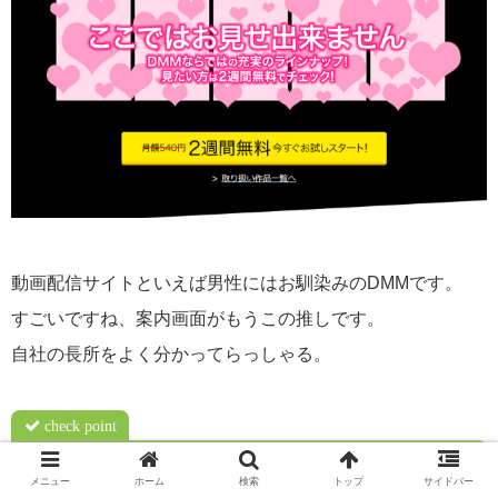
動画配信サイトといえば男性にはお馴染みのDMMです。
すごいですね、案内画面がもうこの推しです。
自社の長所をよく分かってらっしゃる。
check point
動画7,000本（うち2,000本は…）
メニュー
ホーム
検索
トップ
サイドバー